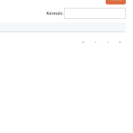
Keresés:
«
‹
›
»