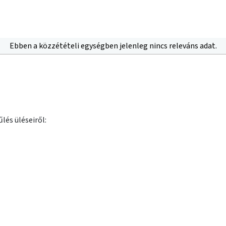
Ebben a közzétételi egységben jelenleg nincs releváns adat.
lés üléseiről: