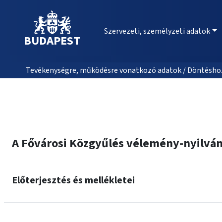
Szervezeti, személyzeti adatok
BUDAPEST
Tevékenységre, működésre vonatkozó adatok / Döntéshozat
A Fővárosi Közgyűlés vélemény-nyilvánit
Előterjesztés és mellékletei