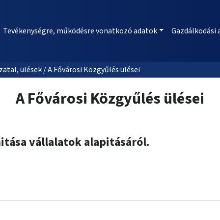
Tevékenységre, működésre vonatkozó adatok
Gazdálkodási 
al, ülések / A Fővárosi Közgyűlés ülései
A Fővárosi Közgyűlés ülései
ása vállalatok alapitásáról.