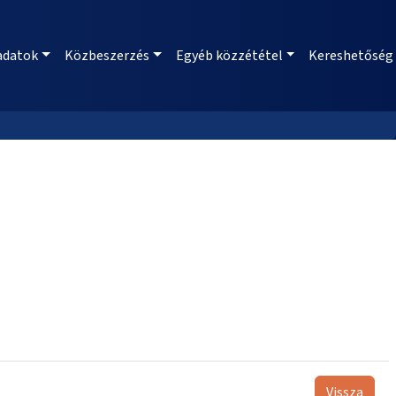
adatok
Közbeszerzés
Egyéb közzététel
Kereshetőség
Vissza