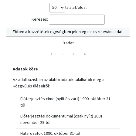
találat/oldal
Keresés:
Ebben a közzétételi egységben jelenleg nincs releváns adat.
0 adat
«
‹
›
»
Adatok köre
Az adatbázisban az alábbi adatok találhatók meg a
Közgyűlés üléseiről:
Előterjesztés címe (nyílt és zárt) 1990. október 31-
től
Előterjesztés dokumentumai (csak nyílt) 2001.
november 29-től
Határozatok 1990. október 31-től