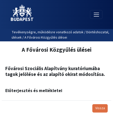
BUDAPEST
Tevékenységre, működésre vonatkozó adatok / Döntéshozatal,
ülések / A Fővárosi Közgyűlés ülései
A Fővárosi Közgyűlés ülései
Fővárosi Szociális Alapítvány kuratóriumába
tagok jelölése és az alapító okirat módosítása.
Előterjesztés és mellékletei
Vissza