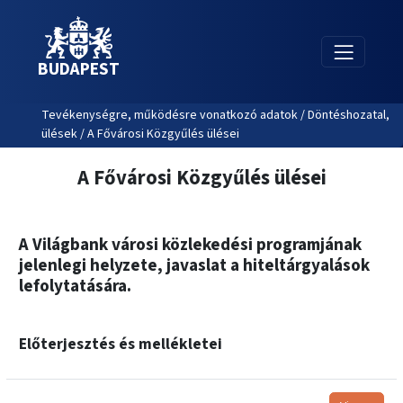
BUDAPEST
Tevékenységre, működésre vonatkozó adatok / Döntéshozatal,
ülések / A Fővárosi Közgyűlés ülései
A Fővárosi Közgyűlés ülései
A Világbank városi közlekedési programjának
jelenlegi helyzete, javaslat a hiteltárgyalások
lefolytatására.
Előterjesztés és mellékletei