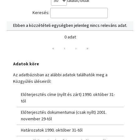
találat/oldal
Keresés:
Ebben a közzétételi egységben jelenleg nincs releváns adat.
0 adat
«
‹
›
»
Adatok köre
Az adatbázisban az alábbi adatok találhatók meg a
Közgyűlés üléseiről:
Előterjesztés címe (nyílt és zárt) 1990. október 31-
től
Előterjesztés dokumentumai (csak nyílt) 2001.
november 29-től
Határozatok 1990. október 31-től