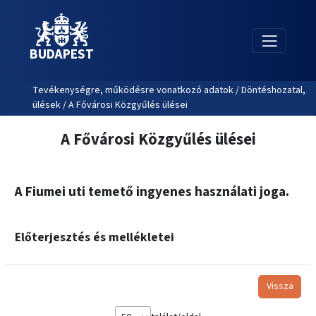
BUDAPEST
Tevékenységre, működésre vonatkozó adatok / Döntéshozatal,
ülések / A Fővárosi Közgyűlés ülései
A Fővárosi Közgyűlés ülései
A Fiumei uti temető ingyenes használati joga.
Előterjesztés és mellékletei
Vissza