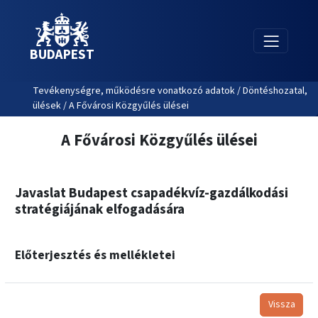
BUDAPEST
Tevékenységre, működésre vonatkozó adatok / Döntéshozatal,
ülések / A Fővárosi Közgyűlés ülései
A Fővárosi Közgyűlés ülései
Javaslat Budapest csapadékvíz-gazdálkodási
stratégiájának elfogadására
Előterjesztés és mellékletei
Vissza