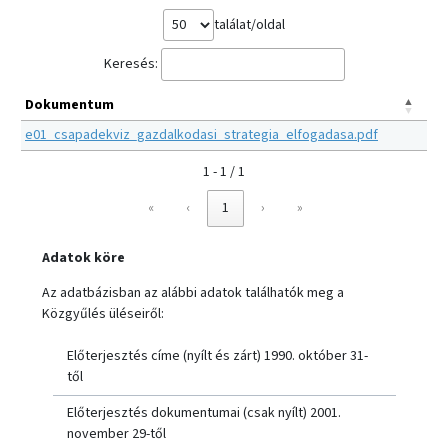
találat/oldal
Keresés:
Dokumentum
e01_csapadekviz_gazdalkodasi_strategia_elfogadasa.pdf
1 - 1 / 1
«
‹
1
›
»
Adatok köre
Az adatbázisban az alábbi adatok találhatók meg a
Közgyűlés üléseiről:
Előterjesztés címe (nyílt és zárt) 1990. október 31-
től
Előterjesztés dokumentumai (csak nyílt) 2001.
november 29-től