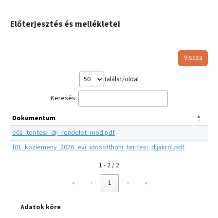
Előterjesztés és mellékletei
Vissza
találat/oldal
Keresés:
Dokumentum
e01_teritesi_dij_rendelet_mod.pdf
f01_kozlemeny_2026_evi_idosotthoni_teritesi_dijakrol.pdf
1 - 2 / 2
«
‹
1
›
»
Adatok köre