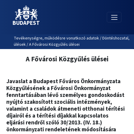
BUDAPEST
Tevékenységre, működésre vonatkozó adatok / Döntéshozatal,
ülések / A Fővárosi Közgyűlés ülései
A Fővárosi Közgyűlés ülései
Javaslat a Budapest Főváros Önkormányzata
Közgyűlésének a Fővárosi Önkormányzat
fenntartásában lévő személyes gondoskodást
nyújtó szakosított szociális intézmények,
valamint a családok átmeneti otthonai térítési
díjairól és a térítési díjakkal kapcsolatos
eljárási rendről szóló 30/2013. (IV. 18.)
önkormányzati rendeletének módosítására