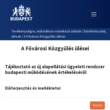
BUDAPEST
Tevékenységre, működésre vonatkozó adatok / Döntéshozatal,
ülések / A Fővárosi Közgyűlés ülései
A Fővárosi Közgyűlés ülései
Tájékoztató az új alapellátási ügyeleti rendszer
budapesti működésének értékeléséről
Előterjesztés és mellékletei
Vissza