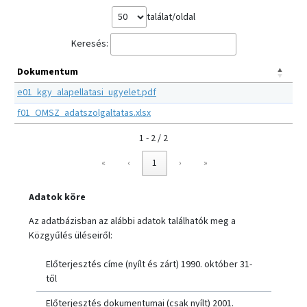
találat/oldal
Keresés:
Dokumentum
e01_kgy_alapellatasi_ugyelet.pdf
f01_OMSZ_adatszolgaltatas.xlsx
1 - 2 / 2
«
‹
1
›
»
Adatok köre
Az adatbázisban az alábbi adatok találhatók meg a
Közgyűlés üléseiről:
Előterjesztés címe (nyílt és zárt) 1990. október 31-
től
Előterjesztés dokumentumai (csak nyílt) 2001.