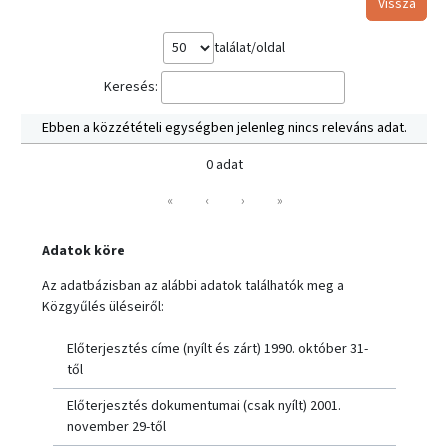
Vissza
találat/oldal
Keresés:
Ebben a közzétételi egységben jelenleg nincs releváns adat.
0 adat
«
‹
›
»
Adatok köre
Az adatbázisban az alábbi adatok találhatók meg a
Közgyűlés üléseiről:
Előterjesztés címe (nyílt és zárt) 1990. október 31-
től
Előterjesztés dokumentumai (csak nyílt) 2001.
november 29-től