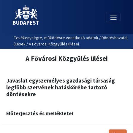
BUDAPEST
Tevékenységre, működésre vonatkozó adatok / Döntéshozatal,
ülések / A Fővárosi Közgyűlés ülései
A Fővárosi Közgyűlés ülései
Javaslat egyszemélyes gazdasági társaság
legfőbb szervének hatáskörébe tartozó
döntésekre
Előterjesztés és mellékletei