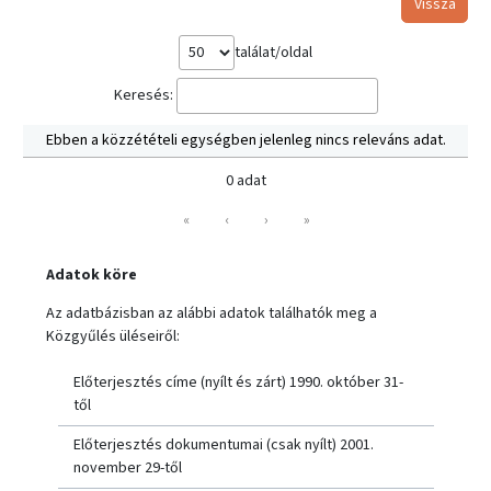
Vissza
találat/oldal
Keresés:
Ebben a közzétételi egységben jelenleg nincs releváns adat.
0 adat
«
‹
›
»
Adatok köre
Az adatbázisban az alábbi adatok találhatók meg a
Közgyűlés üléseiről:
Előterjesztés címe (nyílt és zárt) 1990. október 31-
től
Előterjesztés dokumentumai (csak nyílt) 2001.
november 29-től