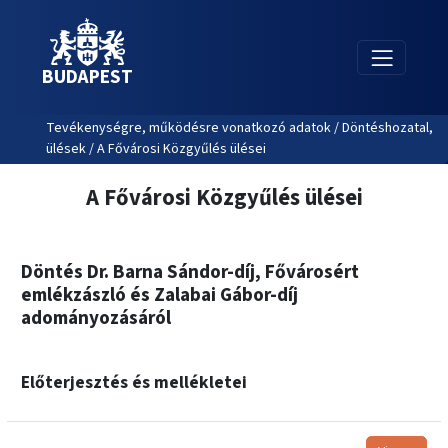
BUDAPEST
Tevékenységre, működésre vonatkozó adatok / Döntéshozatal,
ülések / A Fővárosi Közgyűlés ülései
A Fővárosi Közgyűlés ülései
Döntés Dr. Barna Sándor-díj, Fővárosért
emlékzászló és Zalabai Gábor-díj
adományozásáról
Előterjesztés és mellékletei