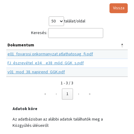
Vissza
találat/oldal
Keresés:
Dokumentum
e01_fovarosi onkormanyzat atlathatosag_fj.pdf
FJ_észrevétel_e34__e38_mód_GGK_s.pdf
v01_mod_38. napirend_GGK.pdf
1 - 3 / 3
«
‹
1
›
»
Adatok köre
Az adatbázisban az alábbi adatok találhatók meg a
Közgyűlés üléseiről: