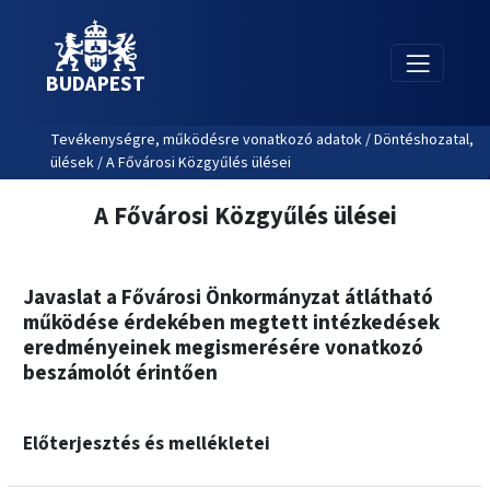
BUDAPEST
Tevékenységre, működésre vonatkozó adatok / Döntéshozatal,
ülések / A Fővárosi Közgyűlés ülései
A Fővárosi Közgyűlés ülései
Javaslat a Fővárosi Önkormányzat átlátható
működése érdekében megtett intézkedések
eredményeinek megismerésére vonatkozó
beszámolót érintően
Előterjesztés és mellékletei