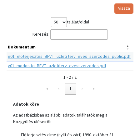
Vissza
találat/oldal
Keresés:
Dokumentum
e01_eloterjesztes_BFVT_uzleti terv_eves_szerzodes_public.pdf
v01_modosito_BFVT_uzletiterv_evesszerzodes.pdf
1 - 2 / 2
«
‹
1
›
»
Adatok köre
Az adatbázisban az alábbi adatok találhatók meg a
Közgyűlés üléseiről:
Előterjesztés címe (nyílt és zárt) 1990. október 31-