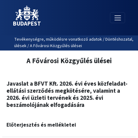
BUDAPEST
Tevékenységre, működésre vonatkozó adatok / Döntéshozatal,
ülések / A Fővárosi Közgyűlés ülései
A Fővárosi Közgyűlés ülései
Javaslat a BFVT Kft. 2026. évi éves közfeladat-
ellátási szerződés megkötésére, valamint a
2026. évi üzleti tervének és 2025. évi
beszámolójának elfogadására
Előterjesztés és mellékletei