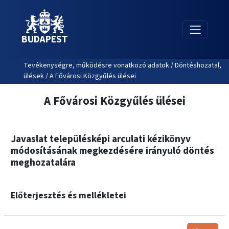
BUDAPEST
Tevékenységre, működésre vonatkozó adatok / Döntéshozatal,
ülések / A Fővárosi Közgyűlés ülései
A Fővárosi Közgyűlés ülései
Javaslat településképi arculati kézikönyv
módosításának megkezdésére irányuló döntés
meghozatalára
Előterjesztés és mellékletei