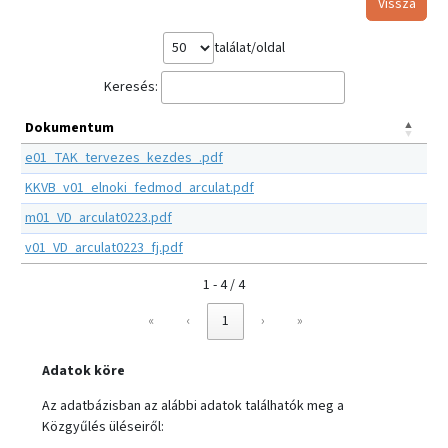
Vissza
találat/oldal
Keresés:
Dokumentum
e01_TAK_tervezes_kezdes_.pdf
KKVB_v01_elnoki_fedmod_arculat.pdf
m01_VD_arculat0223.pdf
v01_VD_arculat0223_fj.pdf
1 - 4 / 4
«
‹
1
›
»
Adatok köre
Az adatbázisban az alábbi adatok találhatók meg a
Közgyűlés üléseiről: