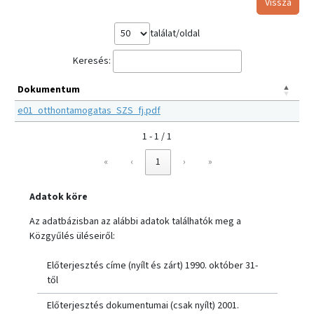
Vissza
találat/oldal
Keresés:
Dokumentum
e01_otthontamogatas_SZS_fj.pdf
1 - 1 / 1
«
‹
1
›
»
Adatok köre
Az adatbázisban az alábbi adatok találhatók meg a
Közgyűlés üléseiről:
Előterjesztés címe (nyílt és zárt) 1990. október 31-
től
Előterjesztés dokumentumai (csak nyílt) 2001.