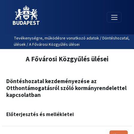
BUDAPEST
Tevékenységre, működésre vonatkozó adatok / Döntéshozatal,
ülések / A Fővárosi Közgyűlés ülései
A Fővárosi Közgyűlés ülései
Döntéshozatal kezdeményezése az
Otthontámogatásról szóló kormányrendelettel
kapcsolatban
Előterjesztés és mellékletei