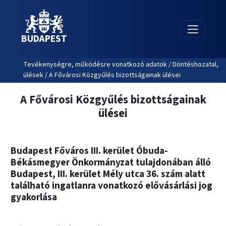
BUDAPEST
Tevékenységre, működésre vonatkozó adatok / Döntéshozatal,
ülések / A Fővárosi Közgyűlés bizottságainak ülései
A Fővárosi Közgyűlés bizottságainak
ülései
Budapest Főváros III. kerület Óbuda-
Békásmegyer Önkormányzat tulajdonában álló
Budapest, III. kerület Mély utca 36. szám alatt
található ingatlanra vonatkozó elővásárlási jog
gyakorlása