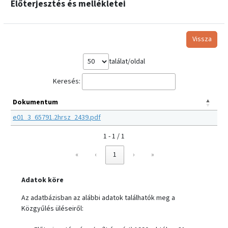
Előterjesztés és mellékletei
Vissza
találat/oldal
Keresés:
Dokumentum
e01_3_65791.2hrsz_2439.pdf
1 - 1 / 1
«
‹
1
›
»
Adatok köre
Az adatbázisban az alábbi adatok találhatók meg a
Közgyűlés üléseiről: