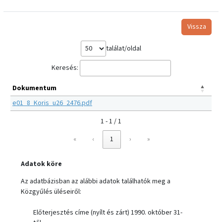
Vissza
találat/oldal
Keresés:
Dokumentum
e01_8_Koris_u26_2476.pdf
1 - 1 / 1
«
‹
1
›
»
Adatok köre
Az adatbázisban az alábbi adatok találhatók meg a
Közgyűlés üléseiről:
Előterjesztés címe (nyílt és zárt) 1990. október 31-