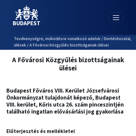
BUDAPEST
Tevékenységre, működésre vonatkozó adatok / Döntéshozatal,
ülések / A Fővárosi Közgyűlés bizottságainak ülései
A Fővárosi Közgyűlés bizottságainak
ülései
Budapest Főváros VIII. Kerület Józsefvárosi
Önkormányzat tulajdonát képező, Budapest
VIII. kerület, Kőris utca 26. szám pinceszintjén
található ingatlan elővásárlási jog gyakorlása
Előterjesztés és mellékletei