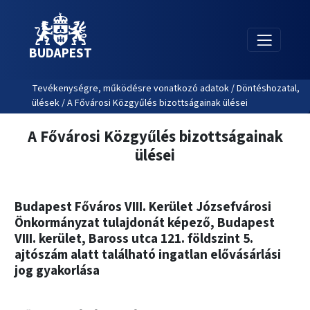
BUDAPEST
Tevékenységre, működésre vonatkozó adatok / Döntéshozatal,
ülések / A Fővárosi Közgyűlés bizottságainak ülései
A Fővárosi Közgyűlés bizottságainak
ülései
Budapest Főváros VIII. Kerület Józsefvárosi
Önkormányzat tulajdonát képező, Budapest
VIII. kerület, Baross utca 121. földszint 5.
ajtószám alatt található ingatlan elővásárlási
jog gyakorlása