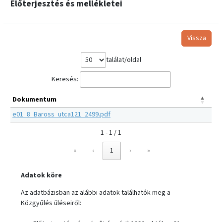
Előterjesztés és mellékletei
Vissza
találat/oldal
Keresés:
Dokumentum
e01_8_Baross_utca121_2499.pdf
1 - 1 / 1
«
‹
1
›
»
Adatok köre
Az adatbázisban az alábbi adatok találhatók meg a
Közgyűlés üléseiről: