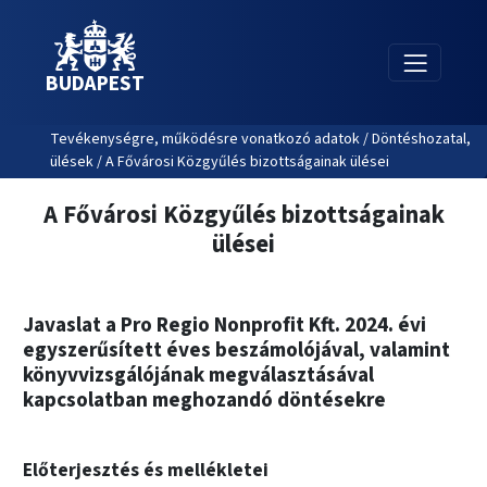
BUDAPEST
Tevékenységre, működésre vonatkozó adatok / Döntéshozatal,
ülések / A Fővárosi Közgyűlés bizottságainak ülései
A Fővárosi Közgyűlés bizottságainak
ülései
Javaslat a Pro Regio Nonprofit Kft. 2024. évi
egyszerűsített éves beszámolójával, valamint
könyvvizsgálójának megválasztásával
kapcsolatban meghozandó döntésekre
Előterjesztés és mellékletei