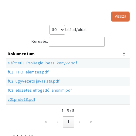
Vissza
találat/oldal
Keresés:
Dokumentum
aláírt e01_ProRegio_besz_konyvv.pdf
f01_TFO_elemzes.pdf
f02_ugyvezeto javaslata.pdf
f03_elözetes elfogadó_anonim.pdf
v01pride18.pdf
1 - 5 / 5
«
‹
1
›
»