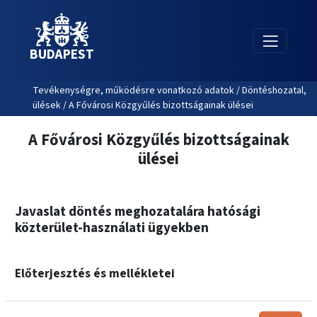
BUDAPEST
Tevékenységre, működésre vonatkozó adatok / Döntéshozatal,
ülések / A Fővárosi Közgyűlés bizottságainak ülései
A Fővárosi Közgyűlés bizottságainak
ülései
Javaslat döntés meghozatalára hatósági
közterület-használati ügyekben
Előterjesztés és mellékletei