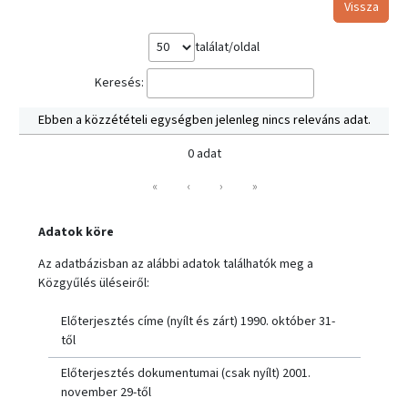
Vissza
találat/oldal
Keresés:
Ebben a közzétételi egységben jelenleg nincs releváns adat.
0 adat
«
‹
›
»
Adatok köre
Az adatbázisban az alábbi adatok találhatók meg a
Közgyűlés üléseiről:
Előterjesztés címe (nyílt és zárt) 1990. október 31-
től
Előterjesztés dokumentumai (csak nyílt) 2001.
november 29-től