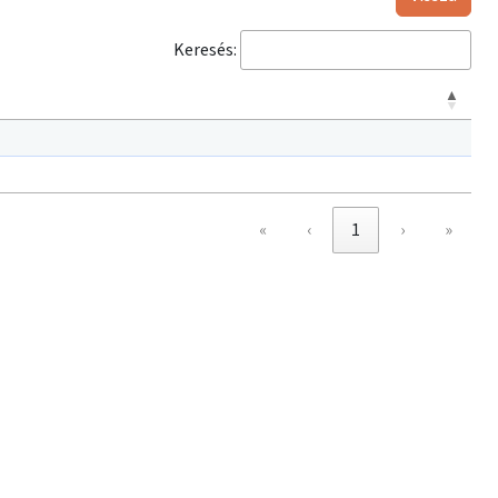
Keresés:
«
‹
1
›
»