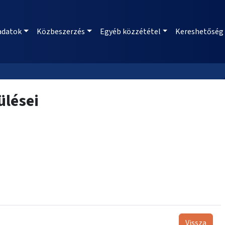
adatok
Közbeszerzés
Egyéb közzététel
Kereshetőség
ülései
Vissza