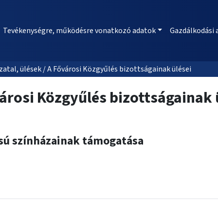
Tevékenységre, működésre vonatkozó adatok
Gazdálkodási 
al, ülések / A Fővárosi Közgyűlés bizottságainak ülései
árosi Közgyűlés bizottságainak 
sú színházainak támogatása