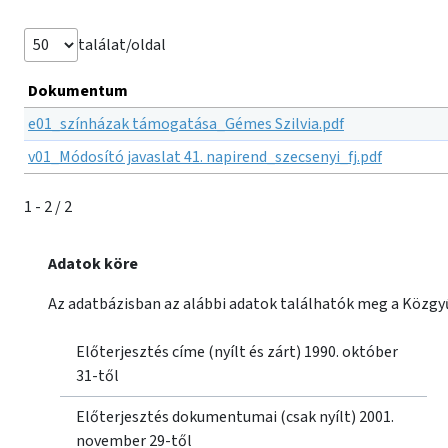
találat/oldal
Dokumentum
e01_színházak támogatása_Gémes Szilvia.pdf
v01_Módosító javaslat 41. napirend_szecsenyi_fj.pdf
1 - 2 / 2
Adatok köre
Az adatbázisban az alábbi adatok találhatók meg a Közgyű
Előterjesztés címe (nyílt és zárt) 1990. október
31-től
Előterjesztés dokumentumai (csak nyílt) 2001.
november 29-től