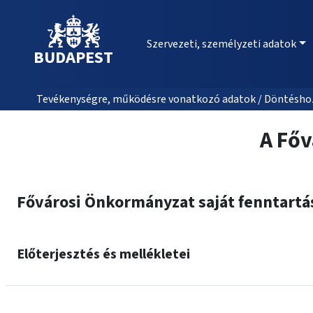
Szervezeti, személyzeti adatok
BUDAPEST
Tevékenységre, működésre vonatkozó adatok / Döntéshozat
A Főv
Fővárosi Önkormányzat saját fenntartá
Előterjesztés és mellékletei