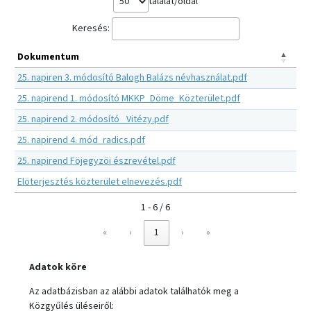
találat/oldal
Keresés:
Dokumentum
25. napiren 3. módosító Balogh Balázs névhasználat.pdf
25. napirend 1. módosító MKKP_Döme_Közterület.pdf
25. napirend 2. módosító_ Vitézy.pdf
25. napirend 4. mód_radics.pdf
25. napirend Föjegyzöi észrevétel.pdf
Elöterjesztés közterület elnevezés.pdf
1 - 6 / 6
«
‹
1
›
»
Adatok köre
Az adatbázisban az alábbi adatok találhatók meg a
Közgyűlés üléseiről: