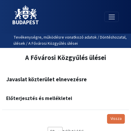
BUDAPEST
Tevékenységre, működésre vonatkozó adatok / Döntéshozatal,
ülések / A Fővárosi Közgyűlés ülései
A Fővárosi Közgyűlés ülései
Javaslat közterület elnevezésre
Előterjesztés és mellékletei
Vissza