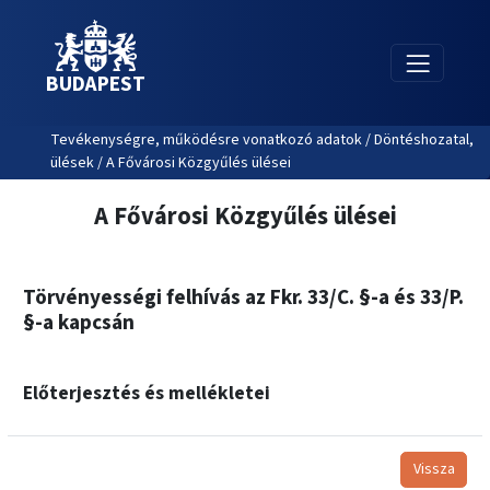
BUDAPEST
Tevékenységre, működésre vonatkozó adatok / Döntéshozatal,
ülések / A Fővárosi Közgyűlés ülései
A Fővárosi Közgyűlés ülései
Törvényességi felhívás az Fkr. 33/C. §-a és 33/P.
§-a kapcsán
Előterjesztés és mellékletei
Vissza