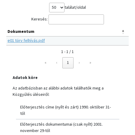
találat/oldal
Keresés:
Dokumentum
e01 törv felhívás.pdf
1 - 1 / 1
«
‹
1
›
»
Adatok köre
Az adatbázisban az alábbi adatok találhatók meg a
Közgyűlés üléseiről:
Előterjesztés címe (nyílt és zárt) 1990. október 31-
től
Előterjesztés dokumentumai (csak nyílt) 2001.
november 29-től