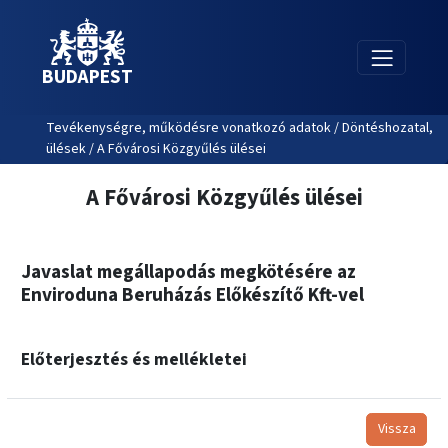
BUDAPEST
Tevékenységre, működésre vonatkozó adatok / Döntéshozatal,
ülések / A Fővárosi Közgyűlés ülései
A Fővárosi Közgyűlés ülései
Javaslat megállapodás megkötésére az
Enviroduna Beruházás Előkészítő Kft-vel
Előterjesztés és mellékletei
Vissza