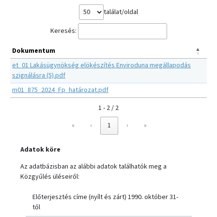
találat/oldal
Keresés:
Dokumentum
et_01 Lakásügynökség elökészítés Enviroduna megállapodás
szignálásra (5).pdf
m01_875_2024_Fp_határozat.pdf
1 - 2 / 2
«
‹
1
›
»
Adatok köre
Az adatbázisban az alábbi adatok találhatók meg a
Közgyűlés üléseiről:
Előterjesztés címe (nyílt és zárt) 1990. október 31-
től