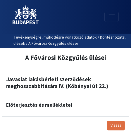
BUDAPEST
Tevékenységre, működésre vonatkozó adatok / Döntéshozatal,
ülések / A Fővárosi Közgyűlés ülései
A Fővárosi Közgyűlés ülései
Javaslat lakásbérleti szerződések
meghosszabbítására IV. (Kőbányai út 22.)
Előterjesztés és mellékletei
Vissza