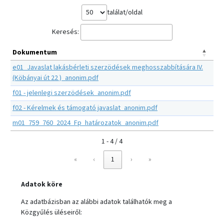
találat/oldal
Keresés:
Dokumentum
e01_Javaslat lakásbérleti szerzödések meghosszabbítására IV.
(Köbányai út 22 )_anonim.pdf
f01 - jelenlegi szerzödések_anonim.pdf
f02 - Kérelmek és támogató javaslat_anonim.pdf
m01_759_760_2024_Fp_határozatok_anonim.pdf
1 - 4 / 4
«
‹
1
›
»
Adatok köre
Az adatbázisban az alábbi adatok találhatók meg a
Közgyűlés üléseiről: