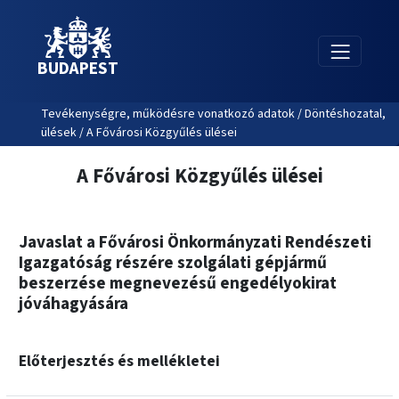
BUDAPEST
Tevékenységre, működésre vonatkozó adatok / Döntéshozatal,
ülések / A Fővárosi Közgyűlés ülései
A Fővárosi Közgyűlés ülései
Javaslat a Fővárosi Önkormányzati Rendészeti
Igazgatóság részére szolgálati gépjármű
beszerzése megnevezésű engedélyokirat
jóváhagyására
Előterjesztés és mellékletei