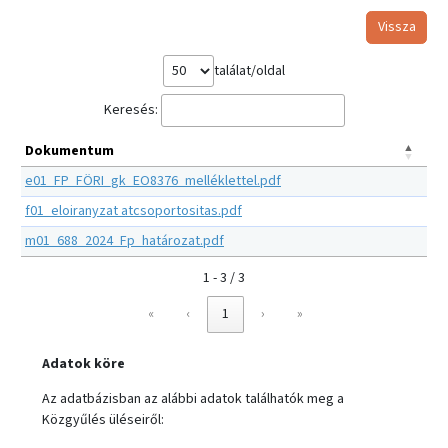
Vissza
találat/oldal
Keresés:
Dokumentum
e01_FP_FÖRI_gk_EO8376_melléklettel.pdf
f01_eloiranyzat atcsoportositas.pdf
m01_688_2024_Fp_határozat.pdf
1 - 3 / 3
«
‹
1
›
»
Adatok köre
Az adatbázisban az alábbi adatok találhatók meg a
Közgyűlés üléseiről: