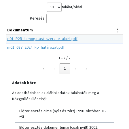
találat/oldal
Keresés:
Dokumentum
e01_P2R_tamogatasi_szerz_e_alairt.pdf
m01_687_2024_Fp_határozat.pdf
1 - 2 / 2
«
‹
1
›
»
Adatok köre
Az adatbázisban az alábbi adatok találhatók meg a
Közgyűlés üléseiről:
Előterjesztés címe (nyílt és zárt) 1990. október 31-
től
Előterjesztés dokumentumai (csak nyílt) 2001.