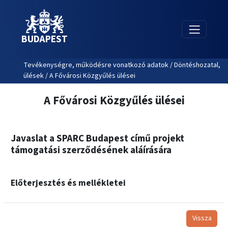
BUDAPEST
Tevékenységre, működésre vonatkozó adatok / Döntéshozatal,
ülések / A Fővárosi Közgyűlés ülései
A Fővárosi Közgyűlés ülései
Javaslat a SPARC Budapest című projekt
támogatási szerződésének aláírására
Előterjesztés és mellékletei
Vissza