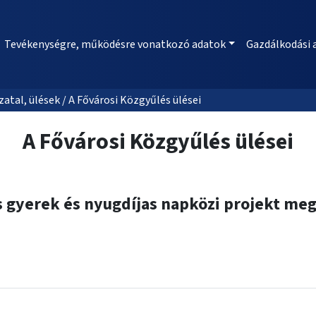
Tevékenységre, működésre vonatkozó adatok
Gazdálkodási 
al, ülések / A Fővárosi Közgyűlés ülései
A Fővárosi Közgyűlés ülései
s gyerek és nyugdíjas napközi projekt me