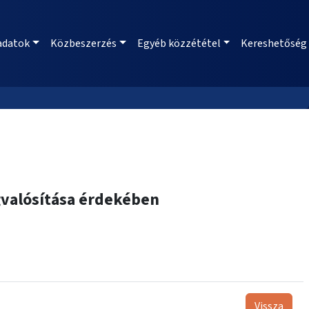
adatok
Közbeszerzés
Egyéb közzététel
Kereshetőség
gvalósítása érdekében
Vissza