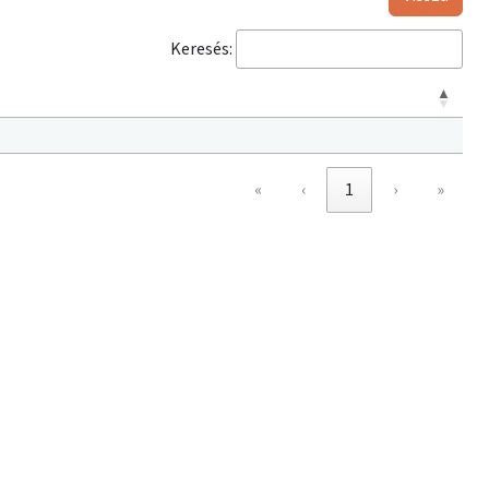
Keresés:
«
‹
1
›
»