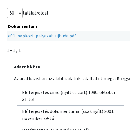
találat/oldal
Dokumentum
e01_napkozi_palyazat_ujbuda.pdf
1 - 1 / 1
Adatok köre
Az adatbázisban az alábbi adatok találhatók meg a Közgyű
Előterjesztés címe (nyílt és zárt) 1990. október
31-től
Előterjesztés dokumentumai (csak nyílt) 2001.
november 29-től