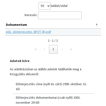
találat/oldal
Keresés:
Dokumentum
e01_eloterjesztes_BFVT (8).pdf
1 - 1 / 1
«
‹
1
›
»
Adatok köre
Az adatbázisban az alábbi adatok találhatók meg a
Közgyűlés üléseiről:
Előterjesztés címe (nyílt és zárt) 1990. október 31-
től
Előterjesztés dokumentumai (csak nyílt) 2001.
november 29-től