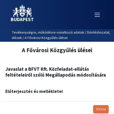
BUDAPEST
Tevékenységre, működésre vonatkozó adatok / Döntéshozatal,
ülések / A Fővárosi Közgyűlés ülései
A Fővárosi Közgyűlés ülései
Javaslat a BFVT Kft. Közfeladat-ellátás
feltételeiről szóló Megállapodás módosítására
Előterjesztés és mellékletei
Vissza