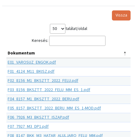
Vissza
találat/oldal
Keresés:
Dokumentum
E01_VAROSUZ_ENGOK.pdf
F01_4124_M11_BKISZ.pdf
F02_8156_M1_BKSZTT_2022_FELU.pdf
F03_8156_BKSZTT_2022_FELU_MM_ES_1.pdf
F04_8157_M1_BKSZTT_2022_BERU.pdf
F05_8157_BKSZTT_2022_BERU_MM_ES_1-MOD.pdf
F06_7926_M3_BKSZTT_ISZAP.pdf
F07_7927_M3_DP1.pdf
F08_8147_BKK_M3_HATAR_ALULJARO_FELU_MM.pdf