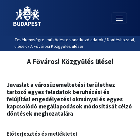
BUDAPEST
Tevékenységre, működésre vonatkozó adatok / Döntéshozatal,
ülések / A Fővárosi Közgyűlés ülései
A Fővárosi Közgyűlés ülései
Javaslat a városüzemeltetési területhez
tartozó egyes feladatok beruházási és
felújítási engedélyezési okmányai és egyes
kapcsolódó megállapodások módosítását célzó
döntések meghozatalára
Előterjesztés és mellékletei