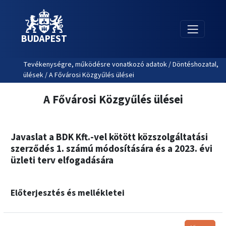
BUDAPEST
Tevékenységre, működésre vonatkozó adatok / Döntéshozatal,
ülések / A Fővárosi Közgyűlés ülései
A Fővárosi Közgyűlés ülései
Javaslat a BDK Kft.-vel kötött közszolgáltatási
szerződés 1. számú módosítására és a 2023. évi
üzleti terv elfogadására
Előterjesztés és mellékletei