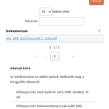
Vissza
találat/oldal
Keresés:
Dokumentum
e01_BDK 2023 közszolg 1. mód.pdf
1 - 1 / 1
«
‹
1
›
»
Adatok köre
Az adatbázisban az alábbi adatok találhatók meg a
Közgyűlés üléseiről:
Előterjesztés címe (nyílt és zárt) 1990. október 31-
től
Előterjesztés dokumentumai (csak nyílt) 2001.