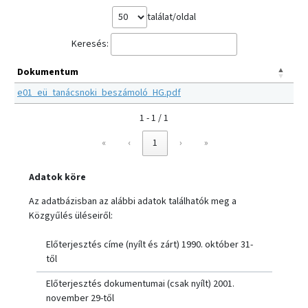
találat/oldal
Keresés:
Dokumentum
e01_eü_tanácsnoki_beszámoló_HG.pdf
1 - 1 / 1
«
‹
1
›
»
Adatok köre
Az adatbázisban az alábbi adatok találhatók meg a
Közgyűlés üléseiről:
Előterjesztés címe (nyílt és zárt) 1990. október 31-
től
Előterjesztés dokumentumai (csak nyílt) 2001.
november 29-től