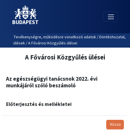
BUDAPEST
Tevékenységre, működésre vonatkozó adatok / Döntéshozatal,
ülések / A Fővárosi Közgyűlés ülései
A Fővárosi Közgyűlés ülései
Az egészségügyi tanácsnok 2022. évi
munkájáról szóló beszámoló
Előterjesztés és mellékletei
Vissza