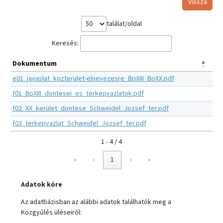
Vissza
találat/oldal
Keresés:
Dokumentum
e01_javaslat_kozterulet-elnevezesre_BpXIII_BpXX.pdf
f01_BpXIII_dontesei_es_terkepvazlatok.pdf
f02_XX_kerulet_dontese_Schweidel_Jozsef_ter.pdf
f03_terkepvazlat_Schweidel_Jozsef_ter.pdf
1 - 4 / 4
«
‹
1
›
»
Adatok köre
Az adatbázisban az alábbi adatok találhatók meg a
Közgyűlés üléseiről: