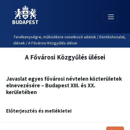
BUDAPEST
Tevékenységre, működésre vonatkozó adatok / Döntéshozatal,
ülések / A Fővárosi Közgyűlés ülései
A Fővárosi Közgyűlés ülései
Javaslat egyes fővárosi névtelen közterületek
elnevezésére – Budapest XIII. és XX.
kerületében
Előterjesztés és mellékletei