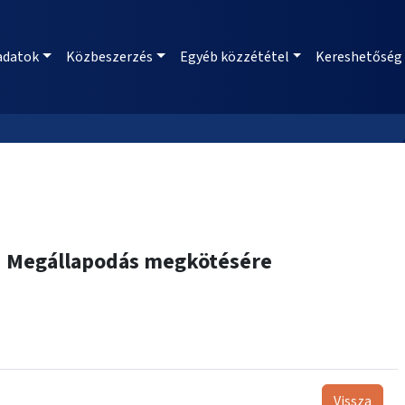
adatok
Közbeszerzés
Egyéb közzététel
Kereshetőség
ési Megállapodás megkötésére
Vissza