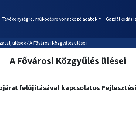
Tevékenységre, működésre vonatkozó adatok
Gazdálkodási 
al, ülések / A Fővárosi Közgyűlés ülései
A Fővárosi Közgyűlés ülései
pjárat felújításával kapcsolatos Fejleszt