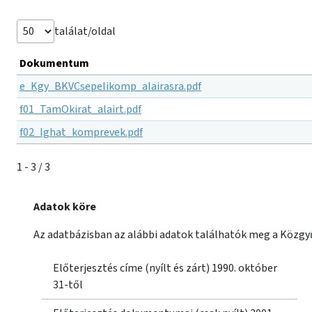
találat/oldal
Dokumentum
e_Kgy_BKVCsepelikomp_alairasra.pdf
f01_TamOkirat_alairt.pdf
f02_Ighat_komprevek.pdf
1 - 3 / 3
Adatok köre
Az adatbázisban az alábbi adatok találhatók meg a Közgyű
Előterjesztés címe (nyílt és zárt) 1990. október
31-től