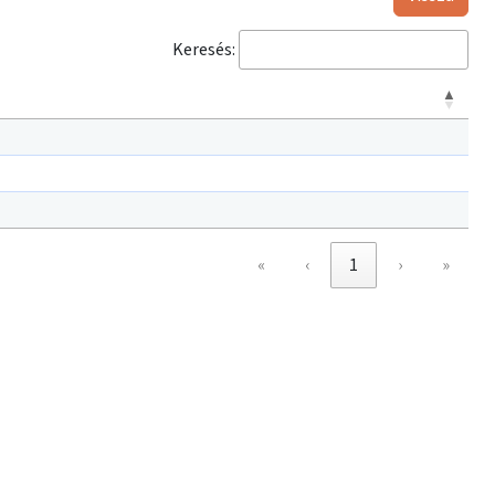
Keresés:
«
‹
1
›
»