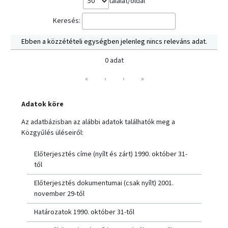
találat/oldal
Keresés:
Ebben a közzétételi egységben jelenleg nincs releváns adat.
0 adat
«
‹
›
»
Adatok köre
Az adatbázisban az alábbi adatok találhatók meg a
Közgyűlés üléseiről:
Előterjesztés címe (nyílt és zárt) 1990. október 31-
től
Előterjesztés dokumentumai (csak nyílt) 2001.
november 29-től
Határozatok 1990. október 31-től