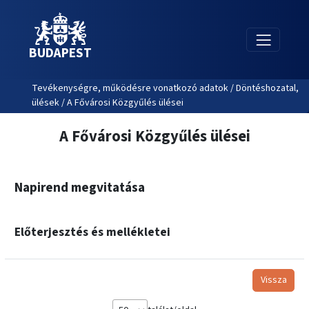
BUDAPEST
Tevékenységre, működésre vonatkozó adatok / Döntéshozatal,
ülések / A Fővárosi Közgyűlés ülései
A Fővárosi Közgyűlés ülései
Napirend megvitatása
Előterjesztés és mellékletei
Vissza