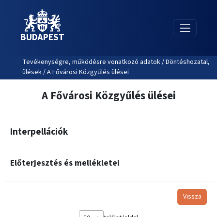
BUDAPEST
Tevékenységre, működésre vonatkozó adatok / Döntéshozatal,
ülések / A Fővárosi Közgyűlés ülései
A Fővárosi Közgyűlés ülései
Interpellációk
Előterjesztés és mellékletei
Vissza