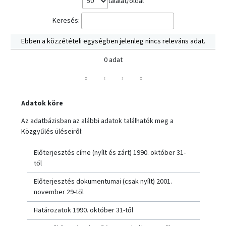
találat/oldal
Keresés:
Ebben a közzétételi egységben jelenleg nincs releváns adat.
0 adat
«
‹
›
»
Adatok köre
Az adatbázisban az alábbi adatok találhatók meg a
Közgyűlés üléseiről:
Előterjesztés címe (nyílt és zárt) 1990. október 31-
től
Előterjesztés dokumentumai (csak nyílt) 2001.
november 29-től
Határozatok 1990. október 31-től