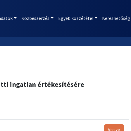
adatok
Közbeszerzés
Egyéb közzététel
Kereshetőség
atti ingatlan értékesítésére
Vissza