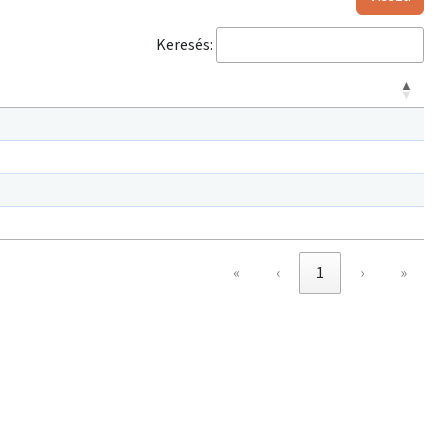
Keresés:
«
‹
1
›
»