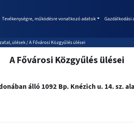
Tevékenységre, működésre vonatkozó adatok
Gazdálkodási 
al, ülések / A Fővárosi Közgyűlés ülései
A Fővárosi Közgyűlés ülései
onában álló 1092 Bp. Knézich u. 14. sz. al