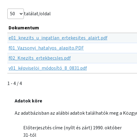
találat/oldal
Dokumentum
e01_knezits_u_ingatlan_ertekesites_alairt.pdf
f01_Vazsonyi_hatalyos_alapito.PDF
f02_Knezits_ertekbecsles.pdf
v01_képviselöi_módosító_8_0831.pdf
1 - 4 / 4
Adatok köre
Az adatbázisban az alábbi adatok találhatók meg a Közgyű
Előterjesztés címe (nyílt és zárt) 1990. október
31-től