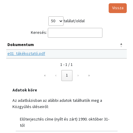
Vissza
találat/oldal
Keresés:
Dokumentum
e01_tákékoztató.pdf
1 - 1 / 1
«
‹
1
›
»
Adatok köre
Az adatbázisban az alábbi adatok találhatók meg a
Közgyűlés üléseiről:
Előterjesztés címe (nyílt és zárt) 1990. október 31-
től