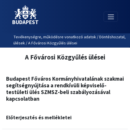
BUDAPEST
Tevékenységre, működésre vonatkozó adatok / Döntéshozatal,
ülések / A Fővárosi Közgyűlés ülései
A Fővárosi Közgyűlés ülései
Budapest Főváros Kormányhivatalának szakmai
segítségnyújtása a rendkívüli képviselő-
testületi ülés SZMSZ-beli szabályozásával
kapcsolatban
Előterjesztés és mellékletei