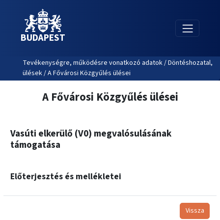
BUDAPEST
Tevékenységre, működésre vonatkozó adatok / Döntéshozatal,
ülések / A Fővárosi Közgyűlés ülései
A Fővárosi Közgyűlés ülései
Vasúti elkerülő (V0) megvalósulásának
támogatása
Előterjesztés és mellékletei
Vissza