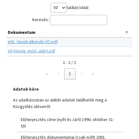
találat/oldal
Keresés:
Dokumentum
e01_Vasúti elkerülö VO.pdf
V0-föpolg.-mód.-aláírt.pdf
1 - 2 / 2
«
‹
1
›
»
Adatok köre
Az adatbázisban az alábbi adatok találhatók meg a
Közgyűlés üléseiről:
Előterjesztés címe (nyílt és zárt) 1990. október 31-
től
Előterjesztés dokumentumai (csak nyílt) 2001.