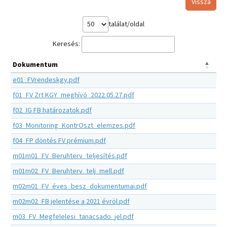
Vissza
találat/oldal
Keresés:
Dokumentum
e01_FVrendeskgy.pdf
f01_FV Zrt KGY_meghívó_2022.05.27.pdf
f02_IG FB határozatok.pdf
f03_Monitoring_KontrOszt_elemzes.pdf
f04_FP döntés FV prémium.pdf
m01m01_FV_Beruhterv_teljesítés.pdf
m01m02_FV_Beruhterv_telj_mell.pdf
m02m01_FV_éves_besz_dokumentumai.pdf
m02m02_FB jelentése a 2021 évröl.pdf
m03_FV_Megfelelesi_tanacsado_jel.pdf