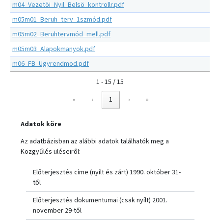
m04_Vezetöi_Nyil_Belsö_kontrollr.pdf
m05m01_Beruh_terv_1szmód.pdf
m05m02_Beruhtervmód_mell.pdf
m05m03_Alapokmanyok.pdf
m06_FB_Ugyrendmod.pdf
1 - 15 / 15
«
‹
1
›
»
Adatok köre
Az adatbázisban az alábbi adatok találhatók meg a
Közgyűlés üléseiről:
Előterjesztés címe (nyílt és zárt) 1990. október 31-
től
Előterjesztés dokumentumai (csak nyílt) 2001.
november 29-től