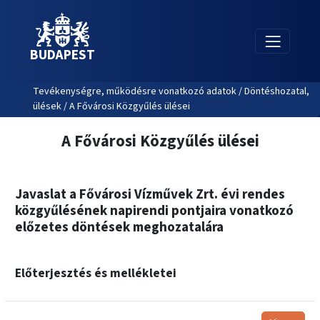
BUDAPEST
Tevékenységre, működésre vonatkozó adatok / Döntéshozatal,
ülések / A Fővárosi Közgyűlés ülései
A Fővárosi Közgyűlés ülései
Javaslat a Fővárosi Vízművek Zrt. évi rendes
közgyűlésének napirendi pontjaira vonatkozó
előzetes döntések meghozatalára
Előterjesztés és mellékletei