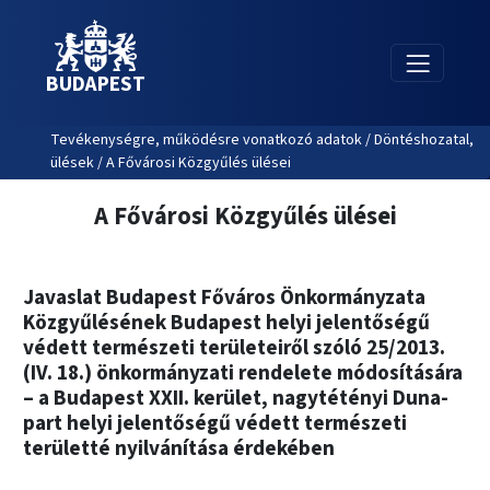
BUDAPEST
Tevékenységre, működésre vonatkozó adatok / Döntéshozatal,
ülések / A Fővárosi Közgyűlés ülései
A Fővárosi Közgyűlés ülései
Javaslat Budapest Főváros Önkormányzata
Közgyűlésének Budapest helyi jelentőségű
védett természeti területeiről szóló 25/2013.
(IV. 18.) önkormányzati rendelete módosítására
– a Budapest XXII. kerület, nagytétényi Duna-
part helyi jelentőségű védett természeti
területté nyilvánítása érdekében