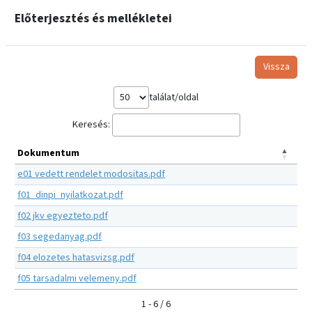
Előterjesztés és mellékletei
Vissza
találat/oldal
Keresés:
Dokumentum
e01 vedett rendelet modositas.pdf
f01_dinpi_nyilatkozat.pdf
f02 jkv egyezteto.pdf
f03 segedanyag.pdf
f04 elozetes hatasvizsg.pdf
f05 tarsadalmi velemeny.pdf
1 - 6 / 6