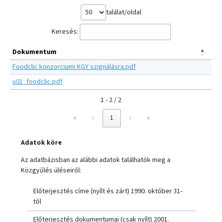
találat/oldal
Keresés:
Dokumentum
Foodclic konzorciumi KGY szignálásra.pdf
u01_foodclic.pdf
1 - 2 / 2
«
‹
1
›
»
Adatok köre
Az adatbázisban az alábbi adatok találhatók meg a
Közgyűlés üléseiről:
Előterjesztés címe (nyílt és zárt) 1990. október 31-
től
Előterjesztés dokumentumai (csak nyílt) 2001.