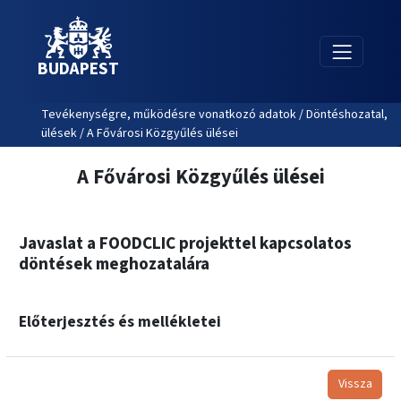
BUDAPEST
Tevékenységre, működésre vonatkozó adatok / Döntéshozatal,
ülések / A Fővárosi Közgyűlés ülései
A Fővárosi Közgyűlés ülései
Javaslat a FOODCLIC projekttel kapcsolatos
döntések meghozatalára
Előterjesztés és mellékletei
Vissza