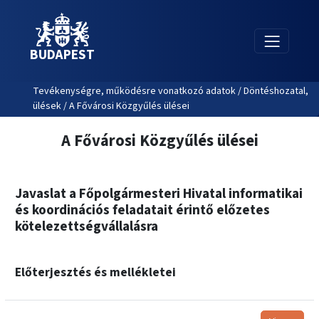
BUDAPEST
Tevékenységre, működésre vonatkozó adatok / Döntéshozatal,
ülések / A Fővárosi Közgyűlés ülései
A Fővárosi Közgyűlés ülései
Javaslat a Főpolgármesteri Hivatal informatikai
és koordinációs feladatait érintő előzetes
kötelezettségvállalásra
Előterjesztés és mellékletei