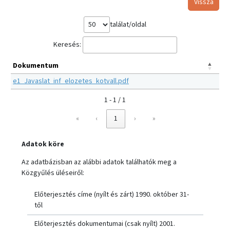
Vissza
találat/oldal
Keresés:
Dokumentum
e1_Javaslat_inf_elozetes_kotvall.pdf
1 - 1 / 1
«
‹
1
›
»
Adatok köre
Az adatbázisban az alábbi adatok találhatók meg a
Közgyűlés üléseiről:
Előterjesztés címe (nyílt és zárt) 1990. október 31-
től
Előterjesztés dokumentumai (csak nyílt) 2001.