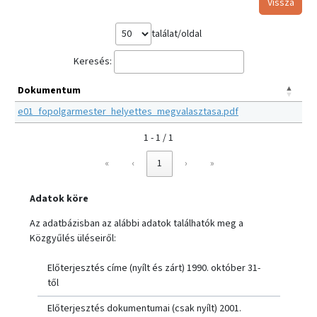
Vissza
találat/oldal
Keresés:
Dokumentum
e01_fopolgarmester_helyettes_megvalasztasa.pdf
1 - 1 / 1
«
‹
1
›
»
Adatok köre
Az adatbázisban az alábbi adatok találhatók meg a
Közgyűlés üléseiről:
Előterjesztés címe (nyílt és zárt) 1990. október 31-
től
Előterjesztés dokumentumai (csak nyílt) 2001.