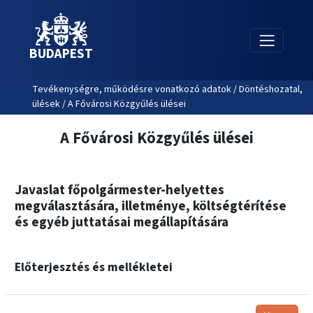
BUDAPEST
Tevékenységre, működésre vonatkozó adatok / Döntéshozatal,
ülések / A Fővárosi Közgyűlés ülései
A Fővárosi Közgyűlés ülései
Javaslat főpolgármester-helyettes
megválasztására, illetménye, költségtérítése
és egyéb juttatásai megállapítására
Előterjesztés és mellékletei