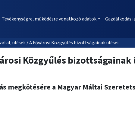
Tevékenységre, működésre vonatkozó adatok
Gazdálkodási 
al, ülések / A Fővárosi Közgyűlés bizottságainak ülései
árosi Közgyűlés bizottságainak 
dás megkötésére a Magyar Máltai Szeretets