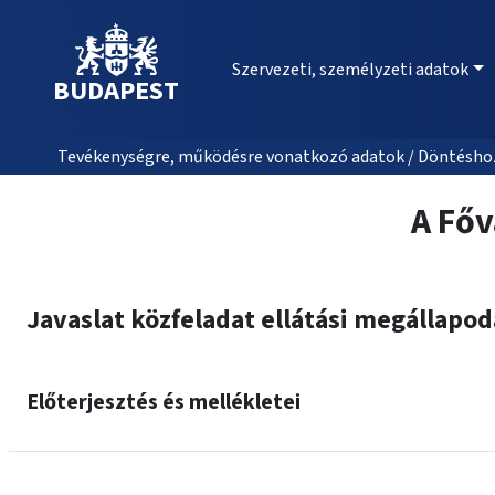
Szervezeti, személyzeti adatok
BUDAPEST
Tevékenységre, működésre vonatkozó adatok / Döntéshozat
A Főv
Javaslat közfeladat ellátási megállapo
Előterjesztés és mellékletei