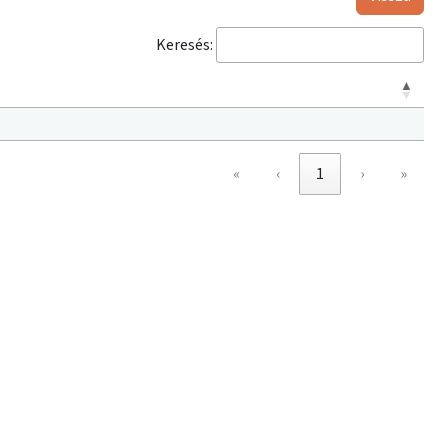
Keresés:
«
‹
1
›
»