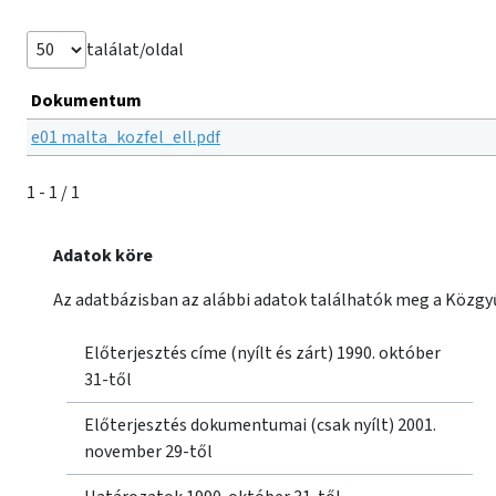
találat/oldal
Dokumentum
e01 malta_kozfel_ell.pdf
1 - 1 / 1
Adatok köre
Az adatbázisban az alábbi adatok találhatók meg a Közgyű
Előterjesztés címe (nyílt és zárt) 1990. október
31-től
Előterjesztés dokumentumai (csak nyílt) 2001.
november 29-től