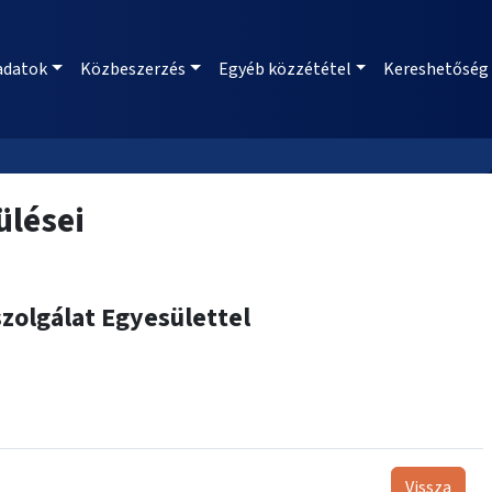
adatok
Közbeszerzés
Egyéb közzététel
Kereshetőség
ülései
zolgálat Egyesülettel
Vissza