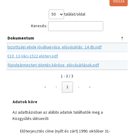
Vissza
találat/oldal
Keresés:
Dokumentum
bizottsági elnök jóváhagyása_elövásárlás_14 db.pdf
E10_13-Váci-1522 elöterj.pdf
föpolgármesteri döntés kérése_elövásárlások.pdf
1 - 3 / 3
«
‹
1
›
»
Adatok köre
Az adatbázisban az alábbi adatok találhatók meg a
Közgyűlés üléseiről:
Előterjesztés címe (nyílt és zárt) 1990. október 31-