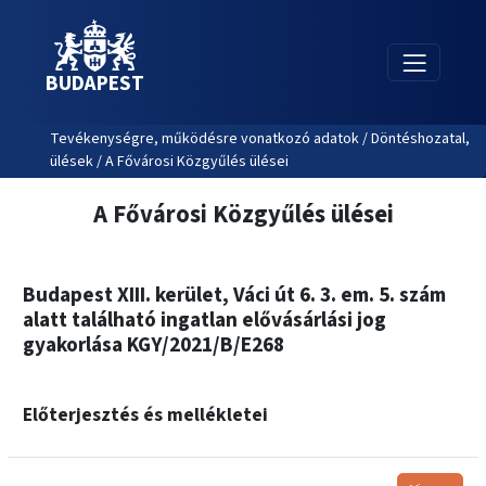
BUDAPEST
Tevékenységre, működésre vonatkozó adatok / Döntéshozatal,
ülések / A Fővárosi Közgyűlés ülései
A Fővárosi Közgyűlés ülései
Budapest XIII. kerület, Váci út 6. 3. em. 5. szám
alatt található ingatlan elővásárlási jog
gyakorlása KGY/2021/B/E268
Előterjesztés és mellékletei