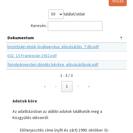
Vissza
találat/oldal
Keresés:
Dokumentum
bizottsági elnök jóváhagyása_elövásárlás_7 db.pdf
E02_13-Frangepán-1932.pdf
föpolgármesteri döntés kérése_elövásárlások.pdf
1 - 3 / 3
«
‹
1
›
»
Adatok köre
Az adatbázisban az alábbi adatok találhatók meg a
Közgyűlés üléseiről:
Előterjesztés címe (nyílt és zárt) 1990. október 31-