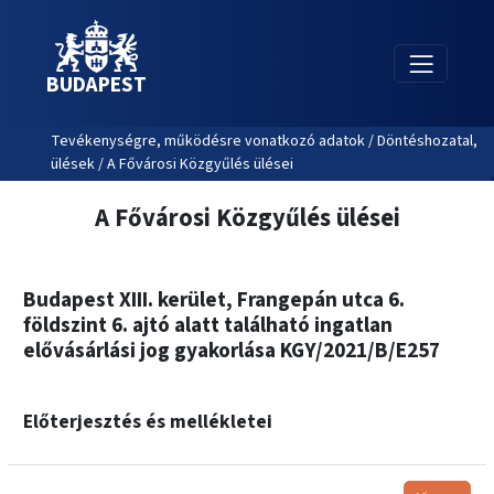
BUDAPEST
Tevékenységre, működésre vonatkozó adatok / Döntéshozatal,
ülések / A Fővárosi Közgyűlés ülései
A Fővárosi Közgyűlés ülései
Budapest XIII. kerület, Frangepán utca 6.
földszint 6. ajtó alatt található ingatlan
elővásárlási jog gyakorlása KGY/2021/B/E257
Előterjesztés és mellékletei