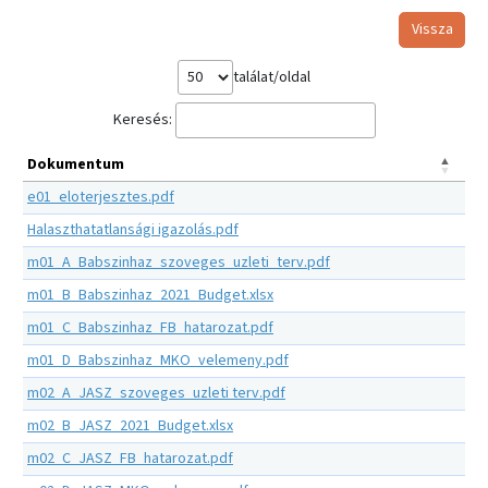
Vissza
találat/oldal
Keresés:
Dokumentum
e01_eloterjesztes.pdf
Halaszthatatlansági igazolás.pdf
m01_A_Babszinhaz_szoveges_uzleti_terv.pdf
m01_B_Babszinhaz_2021_Budget.xlsx
m01_C_Babszinhaz_FB_hatarozat.pdf
m01_D_Babszinhaz_MKO_velemeny.pdf
m02_A_JASZ_szoveges_uzleti terv.pdf
m02_B_JASZ_2021_Budget.xlsx
m02_C_JASZ_FB_hatarozat.pdf