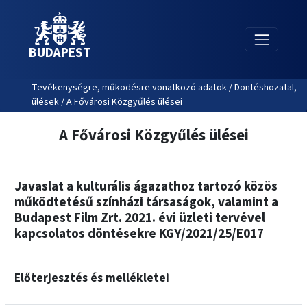
BUDAPEST
Tevékenységre, működésre vonatkozó adatok / Döntéshozatal,
ülések / A Fővárosi Közgyűlés ülései
A Fővárosi Közgyűlés ülései
Javaslat a kulturális ágazathoz tartozó közös
működtetésű színházi társaságok, valamint a
Budapest Film Zrt. 2021. évi üzleti tervével
kapcsolatos döntésekre KGY/2021/25/E017
Előterjesztés és mellékletei