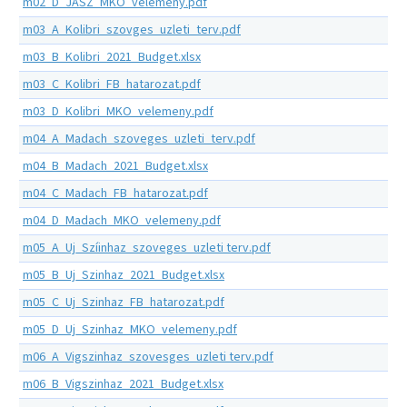
m02_D_JASZ_MKO_velemeny.pdf
m03_A_Kolibri_szovges_uzleti_terv.pdf
m03_B_Kolibri_2021_Budget.xlsx
m03_C_Kolibri_FB_hatarozat.pdf
m03_D_Kolibri_MKO_velemeny.pdf
m04_A_Madach_szoveges_uzleti_terv.pdf
m04_B_Madach_2021_Budget.xlsx
m04_C_Madach_FB_hatarozat.pdf
m04_D_Madach_MKO_velemeny.pdf
m05_A_Uj_Szíinhaz_szoveges_uzleti terv.pdf
m05_B_Uj_Szinhaz_2021_Budget.xlsx
m05_C_Uj_Szinhaz_FB_hatarozat.pdf
m05_D_Uj_Szinhaz_MKO_velemeny.pdf
m06_A_Vigszinhaz_szovesges_uzleti terv.pdf
m06_B_Vigszinhaz_2021_Budget.xlsx