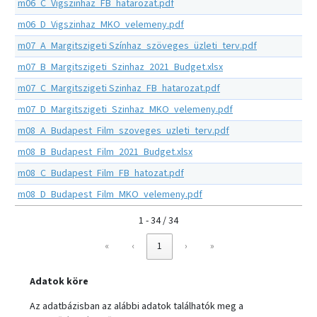
m06_C_Vigszinhaz_FB_hatarozat.pdf
m06_D_Vigszinhaz_MKO_velemeny.pdf
m07_A_Margitszigeti Színhaz_szöveges_üzleti_terv.pdf
m07_B_Margitszigeti_Szinhaz_2021_Budget.xlsx
m07_C_Margitszigeti Szinhaz_FB_hatarozat.pdf
m07_D_Margitszigeti_Szinhaz_MKO_velemeny.pdf
m08_A_Budapest_Film_szoveges_uzleti_terv.pdf
m08_B_Budapest_Film_2021_Budget.xlsx
m08_C_Budapest_Film_FB_hatozat.pdf
m08_D_Budapest_Film_MKO_velemeny.pdf
1 - 34 / 34
«
‹
1
›
»
Adatok köre
Az adatbázisban az alábbi adatok találhatók meg a