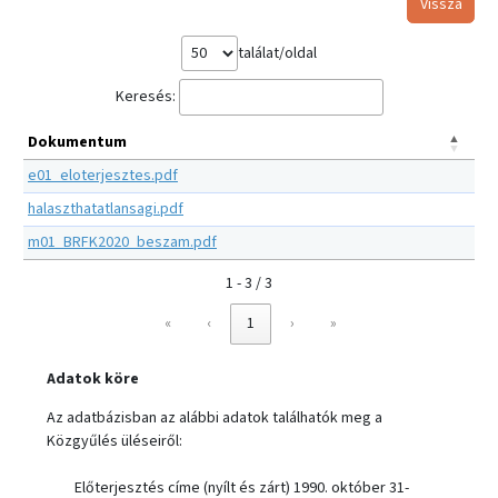
Vissza
találat/oldal
Keresés:
Dokumentum
e01_eloterjesztes.pdf
halaszthatatlansagi.pdf
m01_BRFK2020_beszam.pdf
1 - 3 / 3
«
‹
1
›
»
Adatok köre
Az adatbázisban az alábbi adatok találhatók meg a
Közgyűlés üléseiről:
Előterjesztés címe (nyílt és zárt) 1990. október 31-