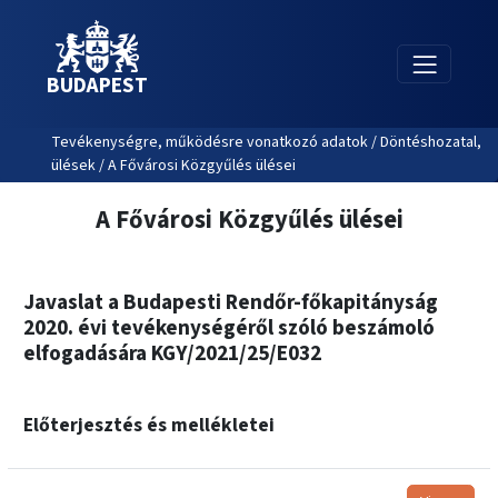
BUDAPEST
Tevékenységre, működésre vonatkozó adatok / Döntéshozatal,
ülések / A Fővárosi Közgyűlés ülései
A Fővárosi Közgyűlés ülései
Javaslat a Budapesti Rendőr-főkapitányság
2020. évi tevékenységéről szóló beszámoló
elfogadására KGY/2021/25/E032
Előterjesztés és mellékletei