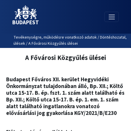
BUDAPEST
Tevékenységre, működésre vonatkozó adatok / Döntéshozatal,
ülések / A Fővárosi Közgyűlés ülései
A Fővárosi Közgyűlés ülései
Budapest Főváros XII. kerület Hegyvidéki
Önkormányzat tulajdonában álló, Bp. XII.; Költő
utca 15-17. B. ép. fszt. 1. szám alatt található és
Bp. XII.; Költő utca 15-17. B. ép. 1. em. 1. szám
alatt található ingatlanokra vonatozó
elővásárlási jog gyakorlása KGY/2021/B/E230