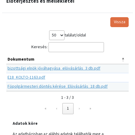
Előterjesztés és mellékletei
Vissza
találat/oldal
Keresés:
Dokumentum
bizottsági elnök jóváhagyása_elövásárlás_3 db.pdf
E18_KOLTO-1163.pdf
Föpolgármesteri döntés kérése_Elövásárlás_18 db.pdf
1 - 3 / 3
«
‹
1
›
»
Adatok köre
Az adatbázisban az alábbi adatok találhatók meg a