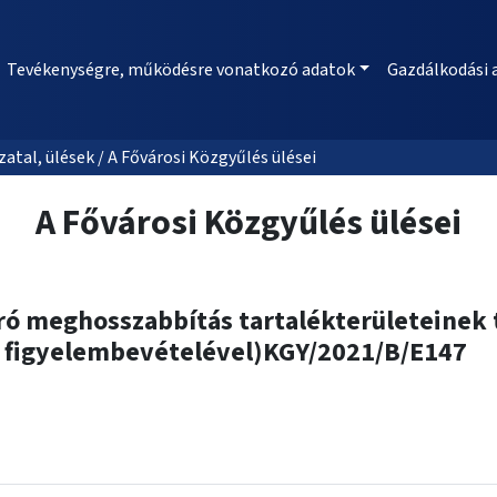
Tevékenységre, működésre vonatkozó adatok
Gazdálkodási 
al, ülések / A Fővárosi Közgyűlés ülései
A Fővárosi Közgyűlés ülései
ró meghosszabbítás tartalékterületeinek t
ek figyelembevételével)KGY/2021/B/E147