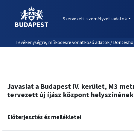
Szervezeti, személyzeti adatok
BUDAPEST
Tevékenységre, működésre vonatkozó adatok / Döntéshozat
Javaslat a Budapest IV. kerület, M3 met
tervezett új íjász központ helyszínén
Előterjesztés és mellékletei