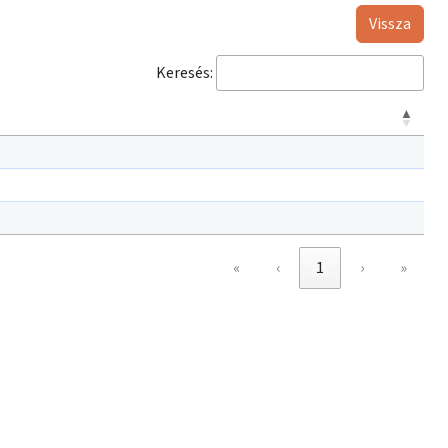
Vissza
Keresés:
«
‹
1
›
»