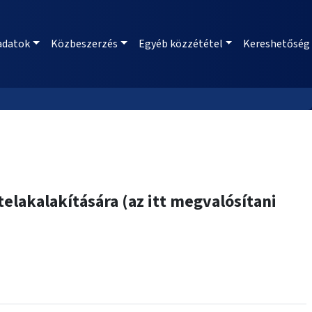
adatok
Közbeszerzés
Egyéb közzététel
Kereshetőség
elakalakítására (az itt megvalósítani