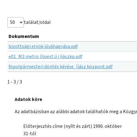
találat/oldal
Dokumentum
bizottsági elnök jóváhagyása.pdf
e01_M3 metro Újpest ú j íjászkp.pdf
föpolgármesteri döntés kérése_Íjász központ.pdf
1 - 3 / 3
Adatok köre
Az adatbázisban az alábbi adatok találhatók meg a Közgyű
Előterjesztés címe (nyílt és zárt) 1990. október
31-től