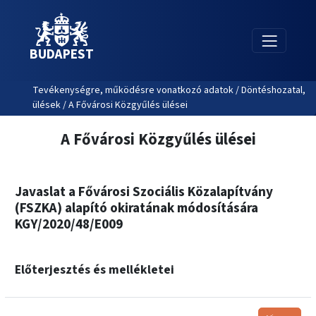
BUDAPEST
Tevékenységre, működésre vonatkozó adatok / Döntéshozatal,
ülések / A Fővárosi Közgyűlés ülései
A Fővárosi Közgyűlés ülései
Javaslat a Fővárosi Szociális Közalapítvány
(FSZKA) alapító okiratának módosítására
KGY/2020/48/E009
Előterjesztés és mellékletei