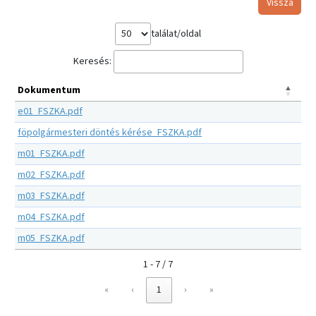
Vissza
találat/oldal
Keresés:
Dokumentum
e01_FSZKA.pdf
föpolgármesteri döntés kérése_FSZKA.pdf
m01_FSZKA.pdf
m02_FSZKA.pdf
m03_FSZKA.pdf
m04_FSZKA.pdf
m05_FSZKA.pdf
1 - 7 / 7
«
‹
1
›
»